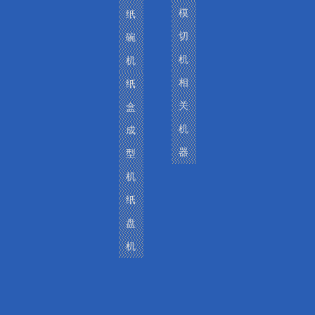
模
纸
切
碗
光电传感器
机
机
相
纸
关
盒
机
成
卷筒纸印刷模切机
器
型
机
纸
盘
机
机器模具