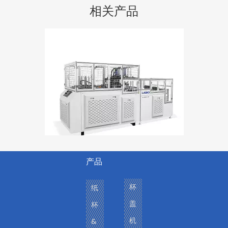
相关产品
产品
LB 600Y-GP 高速智能纸盘机
杯
纸
盖
杯
机
&