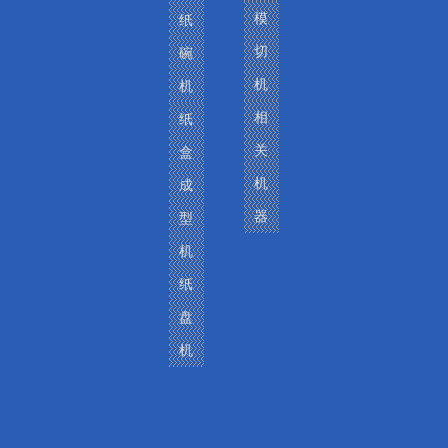
模
纸
切
碗
机
机
相
纸
德国病态传感器
关
盒
机
成
卷筒纸印刷模切机
器
型
机
纸
盘
机