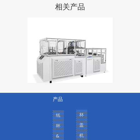
相关产品
引用的机器图片：
未形成的材料装载机
产品
LB 600Y-GP 高速智能纸盘机
杯
纸
盖
杯
机
&