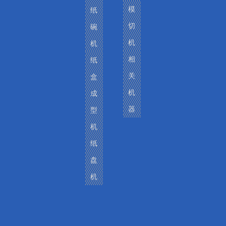
模
纸
切
碗
机
机
相
纸
关
盒
机
成
卷筒纸印刷模切机
器
型
机
纸
盘
机