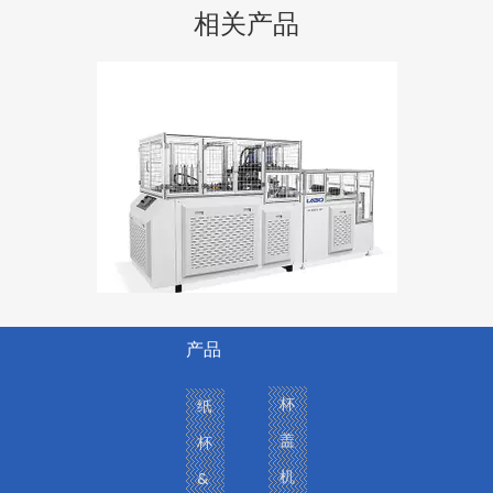
相关产品
发送
产品
LB 600Y-GP 高速智能纸盘机
杯
纸
盖
杯
机
&