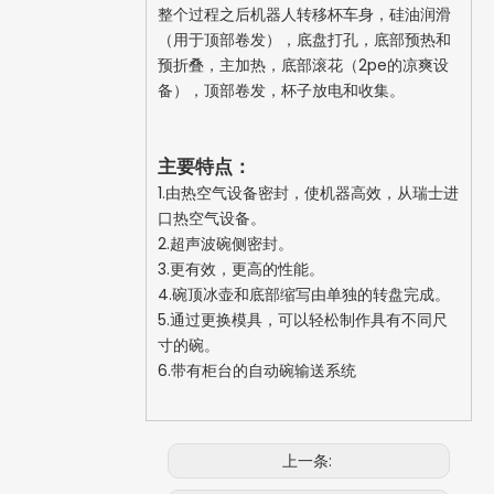
整个过程之后机器人转移杯车身，硅油润滑
（用于顶部卷发），底盘打孔，底部预热和
预折叠，主加热，底部滚花（2pe的凉爽设
备），顶部卷发，杯子放电和收集。
主要特点：
1.由热空气设备密封，使机器高效，从瑞士进
口热空气设备。
2.超声波碗侧密封。
3.更有效，更高的性能。
4.碗顶冰壶和底部缩写由单独的转盘完成。
5.通过更换模具，可以轻松制作具有不同尺
寸的碗。
6.带有柜台的自动碗输送系统
上一条: